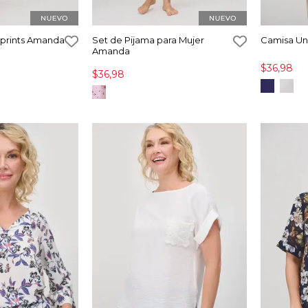
 prints Amanda
Set de Pijama para Mujer
Camisa Un
Amanda
$36,98
$36,98