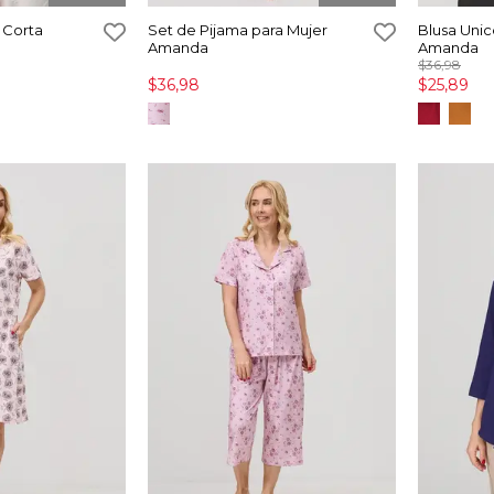
 Corta
Set de Pijama para Mujer
Blusa Unic
Amanda
Amanda
$36,98
$36,98
$25,89