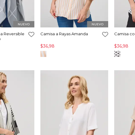
a Reversible
Camisa a Rayas Amanda
Camisa co
a
$36,98
$36,98