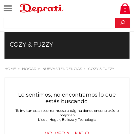
0
COZY & FUZZY
HOME
HOGAR
NUEVAS TENDENCIAS
COZY & FUZZY
Lo sentimos, no encontramos lo que
estás buscando.
Te invitamos a recorrer nuestra página donde encontrarás lo
mejor en
Moda, Hogar, Belleza y Tecnología
VOLVER AL INICIO