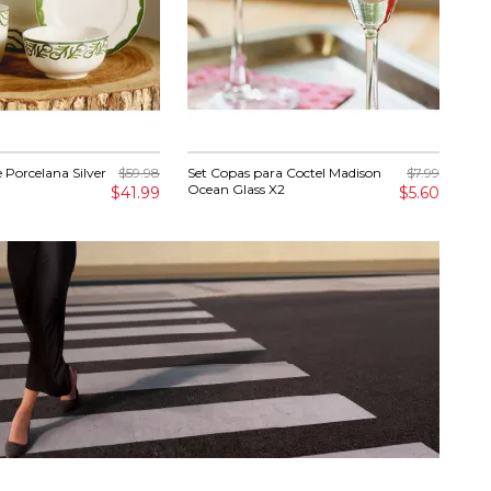
de Porcelana Silver
$59.98
Set Copas para Coctel Madison
$7.99
Suj
Ocean Glass X2
20
$41.99
$5.60