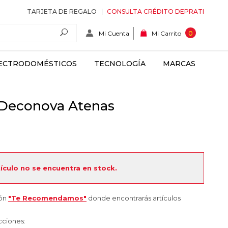
TARJETA DE REGALO
CONSULTA CRÉDITO DEPRATI
Mi Cuenta
0
Mi Carrito
ECTRODOMÉSTICOS
TECNOLOGÍA
MARCAS
 Deconova Atenas
tículo no se encuentra en stock.
ión
"Te Recomendamos"
donde encontrarás artículos
cciones: