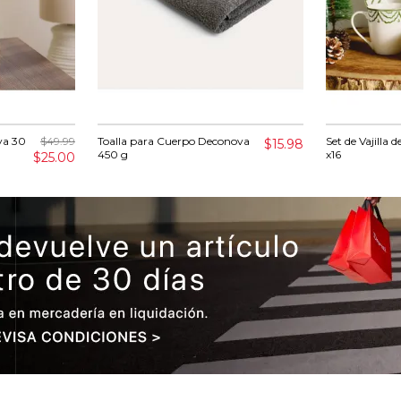
va 30
$49.99
Toalla para Cuerpo Deconova
Set de Vajilla 
$15.98
450 g
x16
$25.00