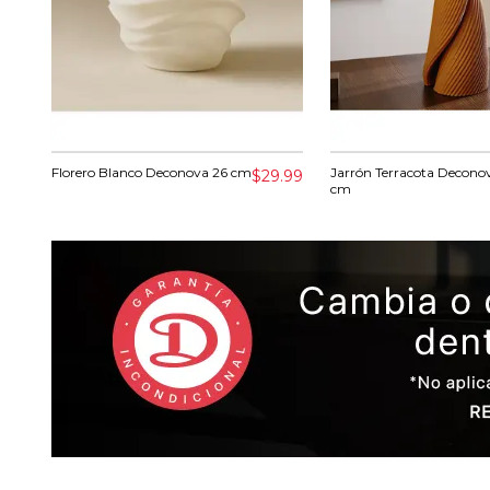
Florero Blanco Deconova 26 cm
Jarrón Terracota Decono
$29.99
cm