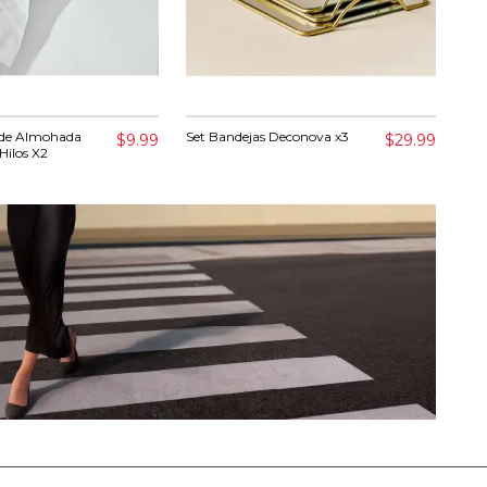
 de Almohada
Set Bandejas Deconova x3
Toa
$9.99
$29.99
Hilos X2
Lum