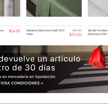
ova
Sábana Deconova Soft 300
$99.99
Set de Fundas
$24.99
Hilos
Deconova 150 
$70.00