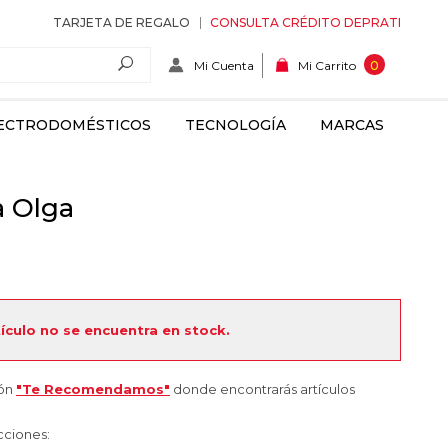
TARJETA DE REGALO
CONSULTA CRÉDITO DEPRATI
Mi Cuenta
0
Mi Carrito
ECTRODOMÉSTICOS
TECNOLOGÍA
MARCAS
a Olga
tículo no se encuentra en stock.
ión
"Te Recomendamos"
donde encontrarás artículos
cciones: