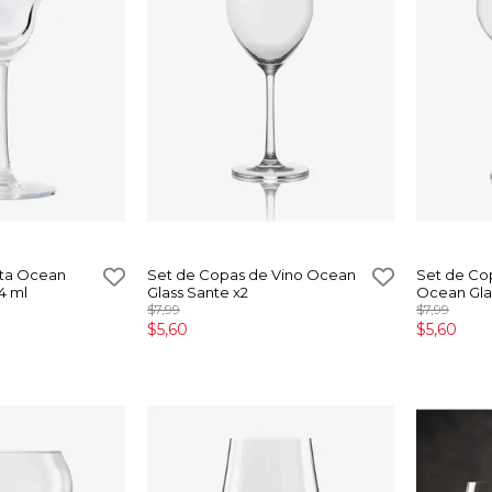
ita Ocean
Set de Copas de Vino Ocean
Set de Co
4 ml
Glass Sante x2
Ocean Gla
$7,99
$7,99
$5,60
$5,60