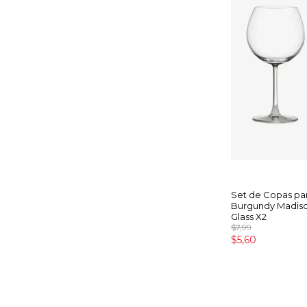
Set de Copas pa
Burgundy Madis
Glass X2
$7,99
$5,60