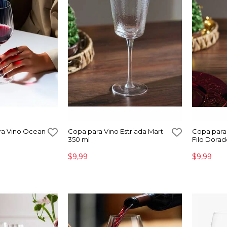
ra Vino Ocean
Copa para Vino Estriada Mart
Copa par
350 ml
Filo Dorad
$9,99
$9,99