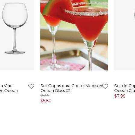
ra Vino
Set Copas para Coctel Madison
Set de Co
on Ocean
Ocean Glass X2
Ocean Gla
$7,99
$7,99
$5,60