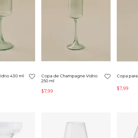
idrio 430 ml
Copa de Champagne Vidrio
Copa para
250 ml
$7,99
$7,99