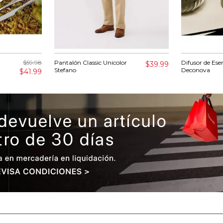
$59.98
Pantalón Classic Unicolor
Difusor de Ese
$39.99
Stefano
Deconova
$41.99