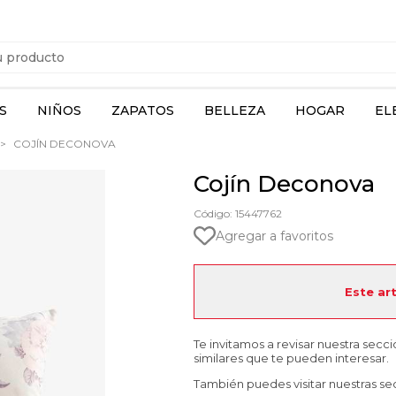
S
NIÑOS
ZAPATOS
BELLEZA
HOGAR
EL
COJÍN DECONOVA
Cojín Deconova
Código: 15447762
Agregar a favoritos
Este ar
Te invitamos a revisar nuestra secc
similares que te pueden interesar.
También puedes visitar nuestras se