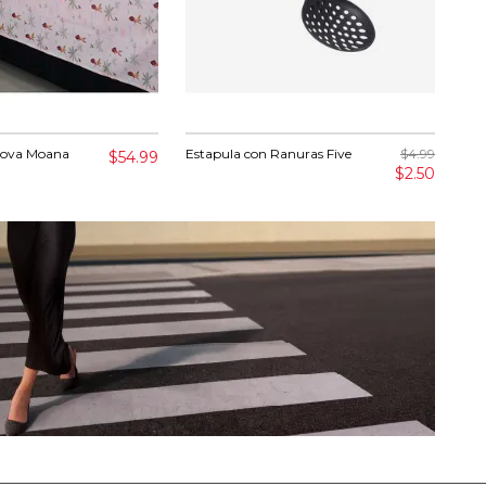
nova Moana
Estapula con Ranuras Five
$4.99
Sáb
$54.99
Hilo
$2.50