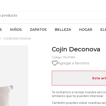
S
NIÑOS
ZAPATOS
BELLEZA
HOGAR
EL
COJÍN DECONOVA
Cojín Deconova
Código: 15447654
Agregar a favoritos
Este ar
Te invitamos a revisar nuestra secc
similares que te pueden interesar.
También puedes visitar nuestras se