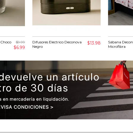
 Choco
$9.99
Difusores Electrico Deconova
Sábana Deco
$13.98
Negro
Microfibra
$6.99