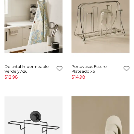
Delantal Impermeable
Portavasos Future
Verde y Azul
Plateado x6
$12,98
$14,98