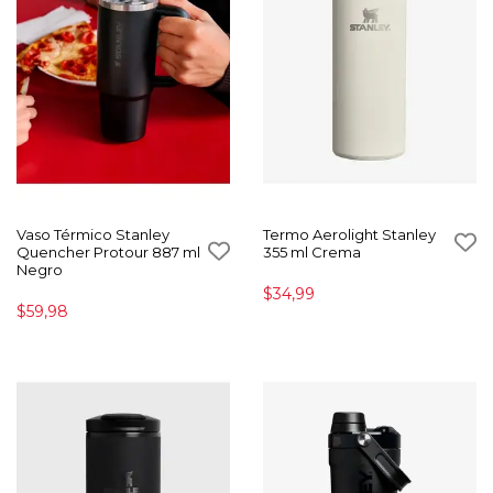
Vaso Térmico Stanley
Termo Aerolight Stanley
Quencher Protour 887 ml
355 ml Crema
Negro
$34,99
$59,98