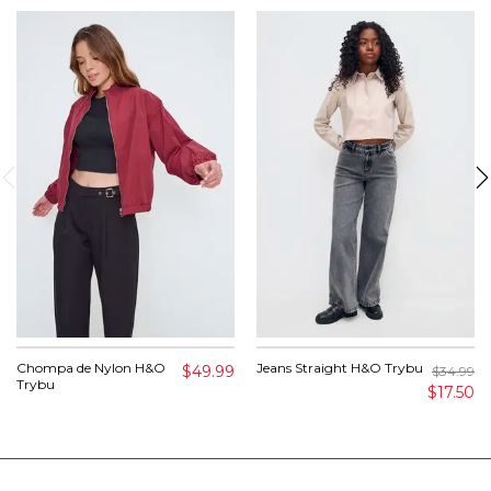
Chompa de Nylon H&O
Jeans Straight H&O Trybu
$49.99
$34.99
Trybu
$17.50