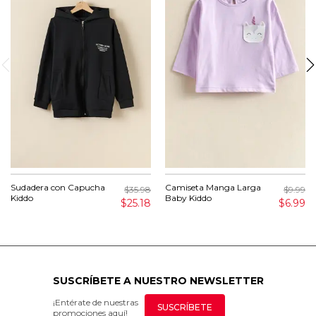
Sudadera con Capucha
Camiseta Manga Larga
$35.98
$9.99
Kiddo
Baby Kiddo
$25.18
$6.99
SUSCRÍBETE A NUESTRO NEWSLETTER
¡Entérate de nuestras
SUSCRÍBETE
promociones aquí!