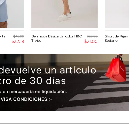
rta
$45.99
Bermuda Básica Unicolor H&O
$29.99
Short de Pija
Trybu
Stefano
$32.19
$21.00