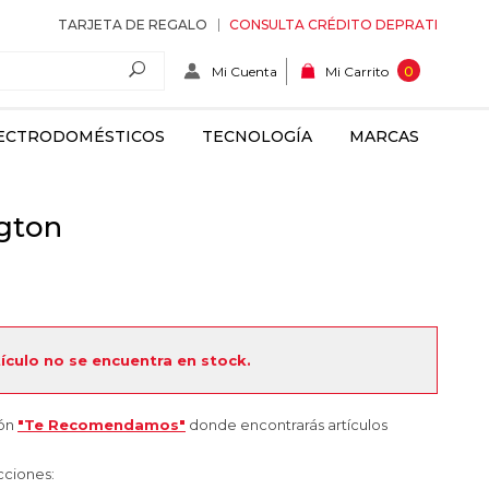
TARJETA DE REGALO
CONSULTA CRÉDITO DEPRATI
Mi Cuenta
0
Mi Carrito
ECTRODOMÉSTICOS
TECNOLOGÍA
MARCAS
gton
tículo no se encuentra en stock.
ión
"Te Recomendamos"
donde encontrarás artículos
cciones: