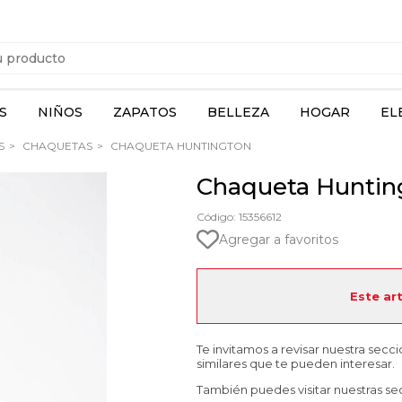
S
NIÑOS
ZAPATOS
BELLEZA
HOGAR
EL
S
CHAQUETAS
CHAQUETA HUNTINGTON
Chaqueta Huntin
Código: 15356612
Agregar a favoritos
Este ar
Te invitamos a revisar nuestra secc
similares que te pueden interesar.
También puedes visitar nuestras se