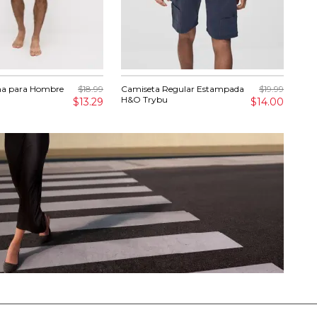
ma para Hombre
$18.99
Camiseta Regular Estampada
$19.99
Cam
H&O Trybu
Pre
$13.29
$14.00