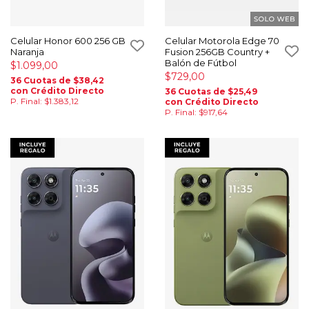
Celular Honor 600 256 GB
Celular Motorola Edge 70
Naranja
Fusion 256GB Country +
Balón de Fútbol
$1.099,00
$729,00
36 Cuotas de $38,42
con Crédito Directo
36 Cuotas de $25,49
P. Final: $1.383,12
con Crédito Directo
P. Final: $917,64