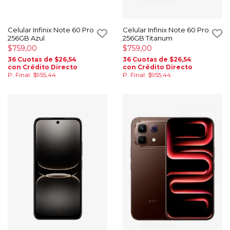
Celular Infinix Note 60 Pro
Celular Infinix Note 60 Pro
256GB Azul
256GB Titanum
$759,00
$759,00
36 Cuotas de $26,54
36 Cuotas de $26,54
con Crédito Directo
con Crédito Directo
P. Final: $955,44
P. Final: $955,44