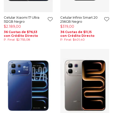
Celular Xiaomi 17 Ultra
Celular Infinix Smart 20
512GB Negro
256GB Negro
$2.189,00
$319,00
36 Cuotas de $76,53
36 Cuotas de $11,15
con Crédito Directo
con Crédito Directo
P. Final: $2.755,08
P. Final: $401,40