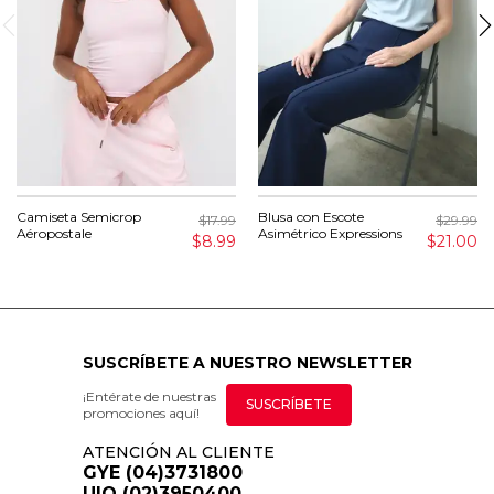
Camiseta Semicrop
Blusa con Escote
$17.99
$29.99
Aéropostale
Asimétrico Expressions
$8.99
$21.00
SUSCRÍBETE A NUESTRO NEWSLETTER
¡Entérate de nuestras
SUSCRÍBETE
promociones aquí!
ATENCIÓN AL CLIENTE
GYE (04)3731800
UIO (02)3950400