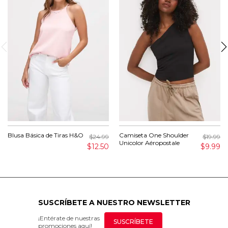
Blusa Básica de Tiras H&O
Camiseta One Shoulder
$24.99
$19.99
Unicolor Aéropostale
$12.50
$9.99
SUSCRÍBETE A NUESTRO NEWSLETTER
¡Entérate de nuestras
SUSCRÍBETE
promociones aquí!