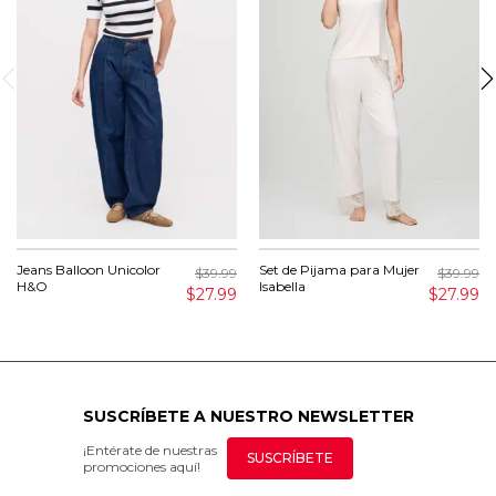
Jeans Balloon Unicolor
Set de Pijama para Mujer
$39.99
$39.99
H&O
Isabella
$27.99
$27.99
SUSCRÍBETE A NUESTRO NEWSLETTER
¡Entérate de nuestras
SUSCRÍBETE
promociones aquí!