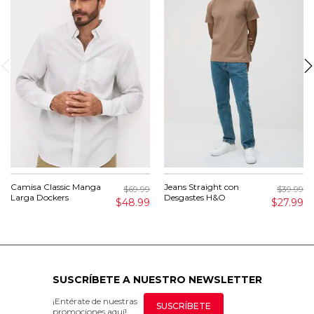
Camisa Classic Manga
Jeans Straight con
$69.99
$39.99
Larga Dockers
Desgastes H&O
$48.99
$27.99
SUSCRÍBETE A NUESTRO NEWSLETTER
¡Entérate de nuestras
SUSCRÍBETE
promociones aquí!