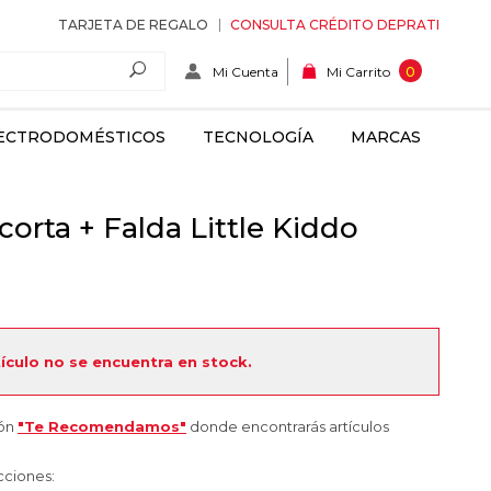
TARJETA DE REGALO
CONSULTA CRÉDITO DEPRATI
Mi Cuenta
0
Mi Carrito
ECTRODOMÉSTICOS
TECNOLOGÍA
MARCAS
orta + Falda Little Kiddo
tículo no se encuentra en stock.
ión
"Te Recomendamos"
donde encontrarás artículos
cciones: