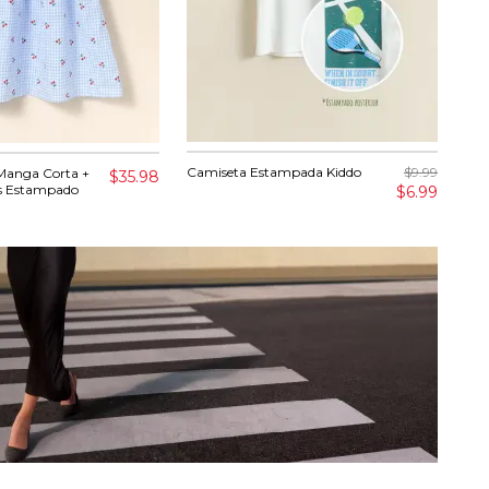
Camiseta Estampada Kiddo
$9.99
Cam
Manga Corta +
$35.98
as Estampado
$6.99