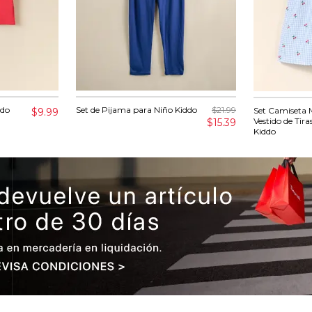
ddo
Set de Pijama para Niño Kiddo
$21.99
Set Camiseta 
$9.99
Vestido de Tir
$15.39
Kiddo