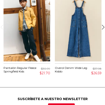
Pantalón Regular Fleece
Overol Denim Wide Leg
$30.99
$37.98
Springfield Kids
Kiddo
$21.70
$26.59
SUSCRÍBETE A NUESTRO NEWSLETTER