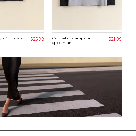
ga Corta Miami
Camiseta Estampada
Set
$25.98
$21.99
Spiderman