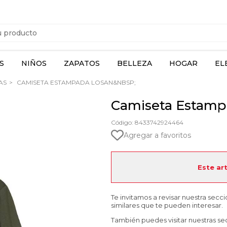
S
NIÑOS
ZAPATOS
BELLEZA
HOGAR
EL
AS
CAMISETA ESTAMPADA LOSAN&NBSP;
Camiseta Estam
Código: 8433742924464
Agregar a favoritos
Este ar
Te invitamos a revisar nuestra secc
similares que te pueden interesar.
También puedes visitar nuestras se