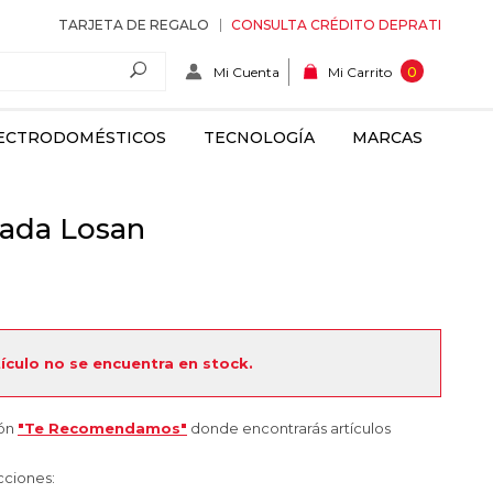
TARJETA DE REGALO
CONSULTA CRÉDITO DEPRATI
Mi Cuenta
0
Mi Carrito
ECTRODOMÉSTICOS
TECNOLOGÍA
MARCAS
pada Losan
tículo no se encuentra en stock.
ión
"Te Recomendamos"
donde encontrarás artículos
cciones: