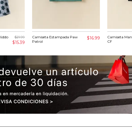
Kiddo
$21.99
Camiseta Estampada Paw
Camiseta Man
$16.99
Patrol
CF
$15.39