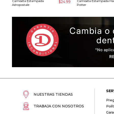
Camiseta Estampada
Camiseta Estampada Ha
$24.99
Aéropostale
Potter
SER
NUESTRAS TIENDAS
Preg
TRABAJA CON NOSOTROS
Polí
Gara