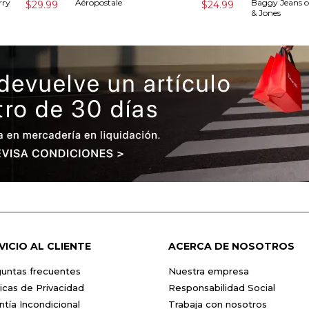
rry
Aéropostale
Baggy Jeans c
$29.99
$24.99
& Jones
VICIO AL CLIENTE
ACERCA DE NOSOTROS
untas frecuentes
Nuestra empresa
ticas de Privacidad
Responsabilidad Social
ntía Incondicional
Trabaja con nosotros