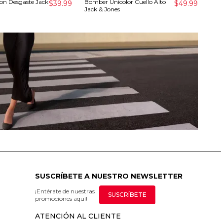
on Desgaste Jack
Bomber Unicolor Cuello Alto
Cam
$39.99
$49.99
Jack & Jones
Alg
SUSCRÍBETE A NUESTRO NEWSLETTER
¡Entérate de nuestras
SUSCRÍBETE
promociones aquí!
ATENCIÓN AL CLIENTE