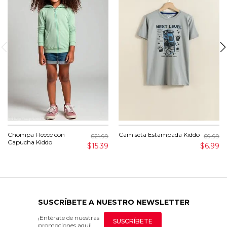
Chompa Fleece con
Camiseta Estampada Kiddo
$21.99
$9.99
Capucha Kiddo
$15.39
$6.99
SUSCRÍBETE A NUESTRO NEWSLETTER
¡Entérate de nuestras
SUSCRÍBETE
promociones aquí!