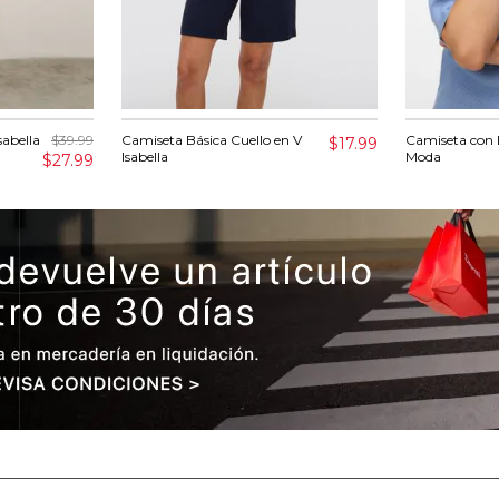
sabella
$39.99
Camiseta Básica Cuello en V
Camiseta con 
$17.99
Isabella
Moda
$27.99