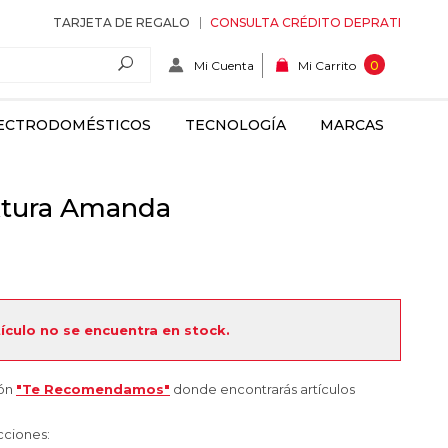
TARJETA DE REGALO
CONSULTA CRÉDITO DEPRATI
Mi Cuenta
0
Mi Carrito
ECTRODOMÉSTICOS
TECNOLOGÍA
MARCAS
xtura Amanda
tículo no se encuentra en stock.
ión
"Te Recomendamos"
donde encontrarás artículos
cciones: