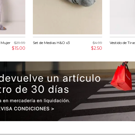
 Mujer
$29.99
Set de Medias H&O x3
$4.99
Vestido de Tir
$15.00
$2.50