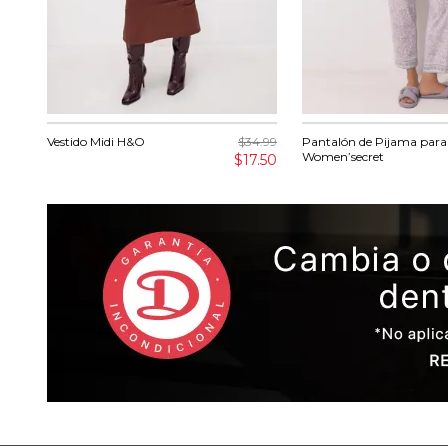
Vestido Midi H&O
$34.99
Pantalón de Pijama para
Women’secret
$17.50