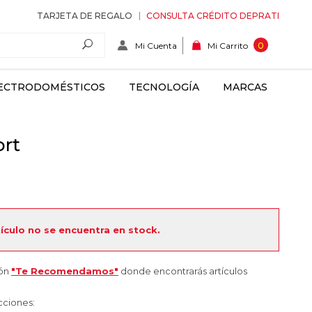
TARJETA DE REGALO
CONSULTA CRÉDITO DEPRATI
Mi Cuenta
0
Mi Carrito
ECTRODOMÉSTICOS
TECNOLOGÍA
MARCAS
ort
tículo no se encuentra en stock.
ión
"Te Recomendamos"
donde encontrarás artículos
cciones: