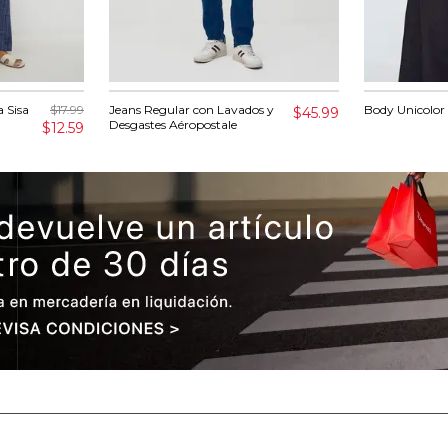
 Sisa
$17.99
Jeans Regular con Lavados y
Body Unicolor
$45.99
Desgastes Aéropostale
$12.59