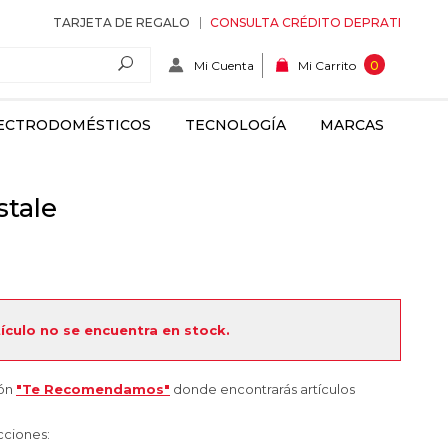
TARJETA DE REGALO
CONSULTA CRÉDITO DEPRATI
Mi Cuenta
0
Mi Carrito
ECTRODOMÉSTICOS
TECNOLOGÍA
MARCAS
tale
tículo no se encuentra en stock.
ión
"Te Recomendamos"
donde encontrarás artículos
cciones: