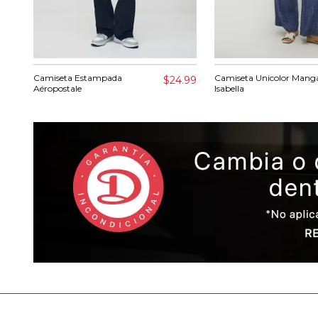
Camiseta Estampada
Camiseta Unicolor Manga
$24.99
Aéropostale
Isabella