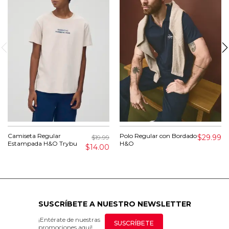
Camiseta Regular
Polo Regular con Bordado
$29.99
$19.99
Estampada H&O Trybu
H&O
$14.00
SUSCRÍBETE A NUESTRO NEWSLETTER
¡Entérate de nuestras
SUSCRÍBETE
promociones aquí!