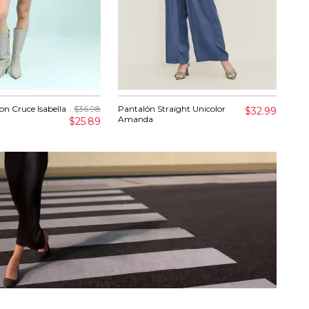
n Cruce Isabella
$36.98
Pantalón Straight Unicolor
Cam
$32.99
Amanda
$25.89