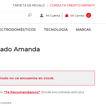
TARJETA DE REGALO
CONSULTA CRÉDITO DEPRATI
Mi Cuenta
0
Mi Carrito
ECTRODOMÉSTICOS
TECNOLOGÍA
MARCAS
pado Amanda
tículo no se encuentra en stock.
ión
"Te Recomendamos"
donde encontrarás artículos
cciones: