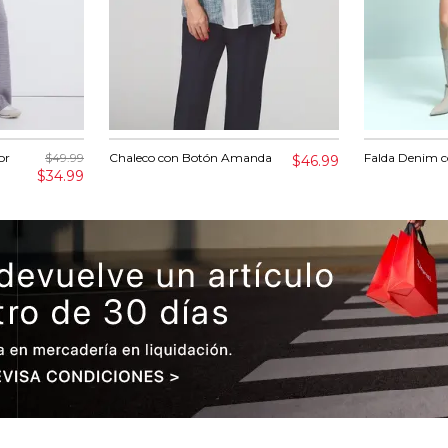
or
$49.99
Chaleco con Botón Amanda
Falda Denim co
$46.99
$34.99