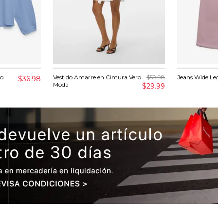
ro
Vestido Amarre en Cintura Vero
$59.98
Jeans Wide Le
$36.98
Moda
$29.99