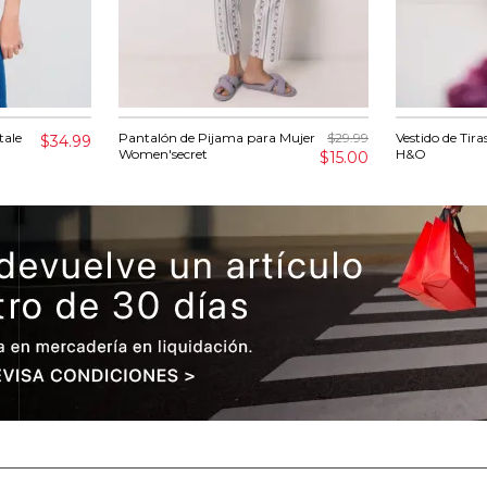
tale
Pantalón de Pijama para Mujer
$29.99
Vestido de Tira
$34.99
Women'secret
H&O
$15.00