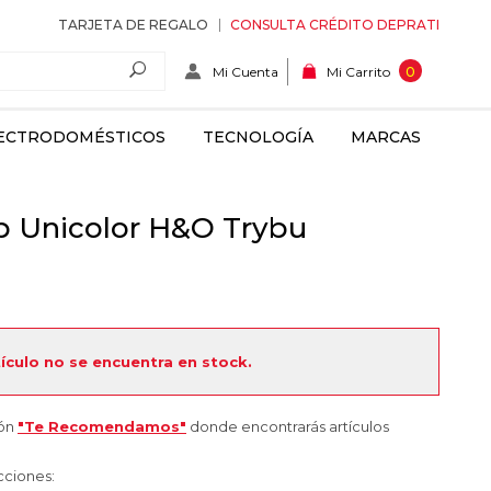
TARJETA DE REGALO
CONSULTA CRÉDITO DEPRATI
Mi Cuenta
0
Mi Carrito
ECTRODOMÉSTICOS
TECNOLOGÍA
MARCAS
p Unicolor H&O Trybu
tículo no se encuentra en stock.
ión
"Te Recomendamos"
donde encontrarás artículos
cciones: