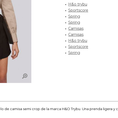
H&o trybu
Sportscore
Spring
Spring
Camisas
Camisas
H&o trybu
Sportscore
Spring
 de camisa semi crop de la marca H&O Trybu. Una prenda ligera y có