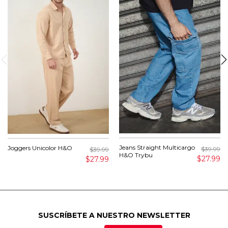
Jeans Straight Multicargo
Joggers Unicolor H&O
$39.99
$39.99
H&O Trybu
$27.99
$27.99
SUSCRÍBETE A NUESTRO NEWSLETTER