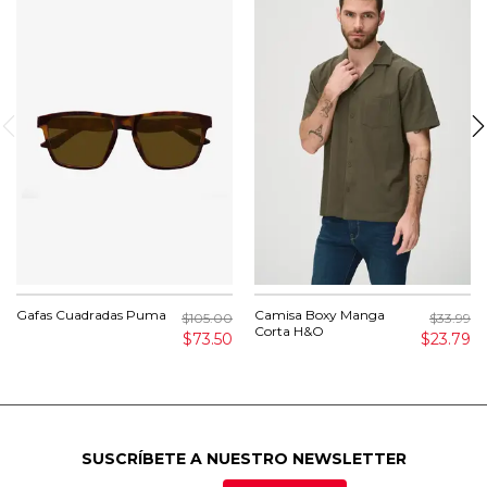
Gafas Cuadradas Puma
Camisa Boxy Manga
$105.00
$33.99
Corta H&O
$73.50
$23.79
SUSCRÍBETE A NUESTRO NEWSLETTER