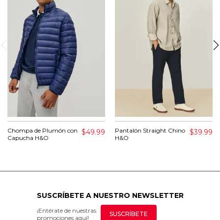
Chompa de Plumón con
Pantalón Straight Chino
$49.99
$39.99
Capucha H&O
H&O
SUSCRÍBETE A NUESTRO NEWSLETTER
¡Entérate de nuestras
SUSCRÍBETE
promociones aquí!