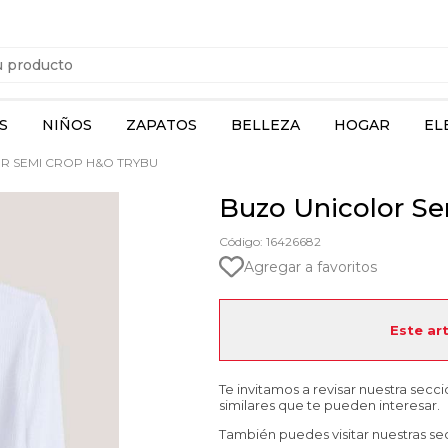
S
NIÑOS
ZAPATOS
BELLEZA
HOGAR
EL
R SEMI CROP H&O TRYBU
Buzo Unicolor S
Código: 16426682
Agregar a favoritos
Este ar
Te invitamos a revisar nuestra secc
similares que te pueden interesar.
También puedes visitar nuestras se