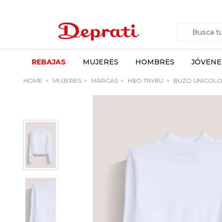
REBAJAS
MUJERES
HOMBRES
JÓVENE
HOME
MUJERES
MARCAS
H&O TRYBU
BUZO UNICOLO