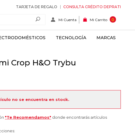
TARJETA DE REGALO
CONSULTA CRÉDITO DEPRATI
Mi Cuenta
0
Mi Carrito
ECTRODOMÉSTICOS
TECNOLOGÍA
MARCAS
emi Crop H&O Trybu
tículo no se encuentra en stock.
ión
"Te Recomendamos"
donde encontrarás artículos
cciones: