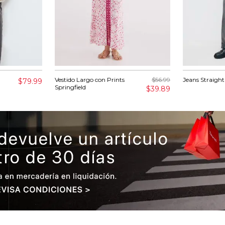
Vestido Largo con Prints
$56.99
Jeans Straigh
$79.99
Springfield
$39.89