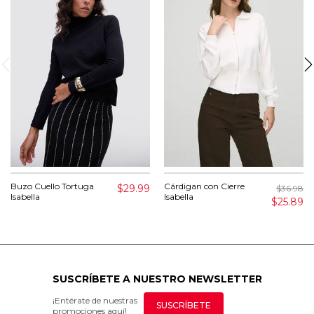
Buzo Cuello Tortuga
Cárdigan con Cierre
$29.99
$36.98
Isabella
Isabella
$25.89
SUSCRÍBETE A NUESTRO NEWSLETTER
¡Entérate de nuestras
SUSCRÍBETE
promociones aquí!