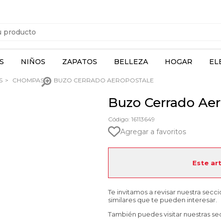
S
NIÑOS
ZAPATOS
BELLEZA
HOGAR
EL
S
CHOMPAS
BUZO CERRADO AEROPOSTALE
Buzo Cerrado Aer
Código: 16113649
Agregar a favoritos
Este ar
Te invitamos a revisar nuestra secc
similares que te pueden interesar.
También puedes visitar nuestras se