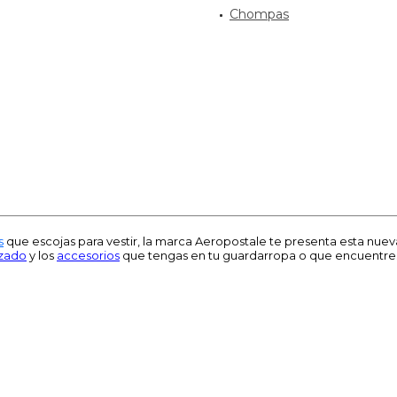
Chompas
s
que escojas para vestir, la marca Aeropostale te presenta esta nuev
lzado
y los
accesorios
que tengas en tu guardarropa o que encuentres