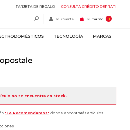
TARJETA DE REGALO
CONSULTA CRÉDITO DEPRATI
Mi Cuenta
0
Mi Carrito
ECTRODOMÉSTICOS
TECNOLOGÍA
MARCAS
opostale
tículo no se encuentra en stock.
ión
"Te Recomendamos"
donde encontrarás artículos
cciones: