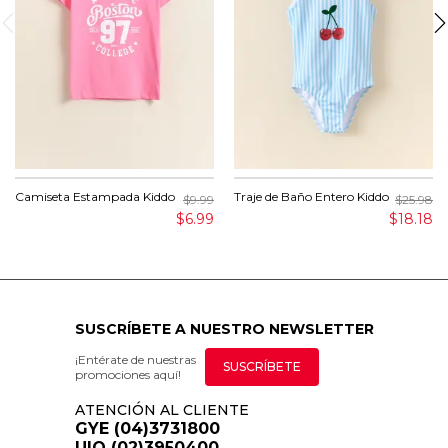
Camiseta Estampada Kiddo
Traje de Baño Entero Kiddo
$9.99
$25.98
$6.99
$18.18
SUSCRÍBETE A NUESTRO NEWSLETTER
¡Entérate de nuestras
SUSCRÍBETE
promociones aquí!
ATENCIÓN AL CLIENTE
GYE (04)3731800
UIO (02)3950400