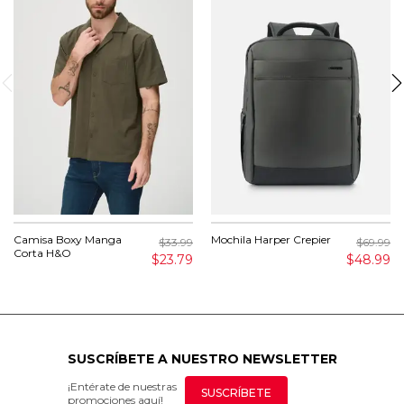
Camisa Boxy Manga
Mochila Harper Crepier
$33.99
$69.99
Corta H&O
$23.79
$48.99
SUSCRÍBETE A NUESTRO NEWSLETTER
¡Entérate de nuestras
SUSCRÍBETE
promociones aquí!