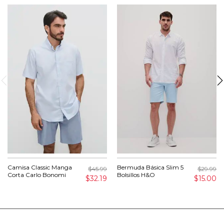
Camisa Classic Manga
Bermuda Básica Slim 5
$45.99
$29.99
Corta Carlo Bonomi
Bolsillos H&O
$32.19
$15.00