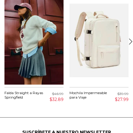
Falda Straight a Rayas
Mochila Impermeable
$46.99
$39.99
Springfield
para Viaje
$32.89
$27.99
SUSCRÍBETE A NUESTRO NEWSLETTER