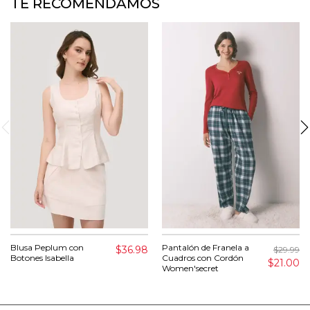
TE RECOMENDAMOS
Blusa Peplum con
Pantalón de Franela a
$36.98
$29.99
Botones Isabella
Cuadros con Cordón
$21.00
Women'secret