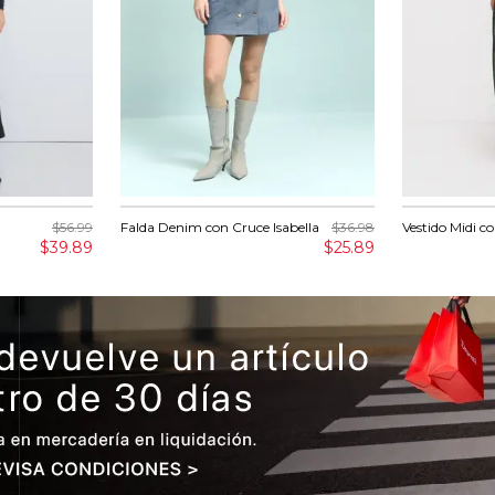
$56.99
Falda Denim con Cruce Isabella
$36.98
Vestido Midi c
$39.89
$25.89