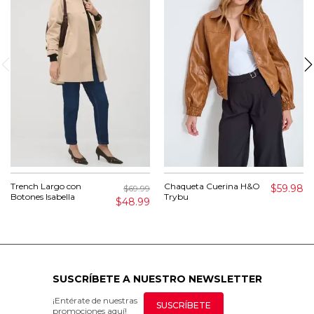
Trench Largo con
Chaqueta Cuerina H&O
$59.98
$69.99
Botones Isabella
Trybu
$48.99
SUSCRÍBETE A NUESTRO NEWSLETTER
¡Entérate de nuestras
SUSCRÍBETE
promociones aquí!