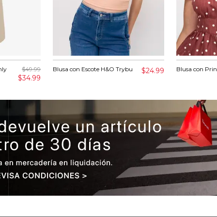
nly
$49.99
Blusa con Escote H&O Trybu
Blusa con Pri
$24.99
$34.99