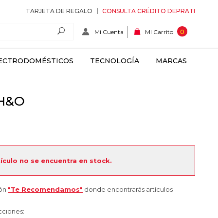
TARJETA DE REGALO
CONSULTA CRÉDITO DEPRATI
Mi Cuenta
0
Mi Carrito
ECTRODOMÉSTICOS
TECNOLOGÍA
MARCAS
 H&O
tículo no se encuentra en stock.
ión
"Te Recomendamos"
donde encontrarás artículos
cciones: