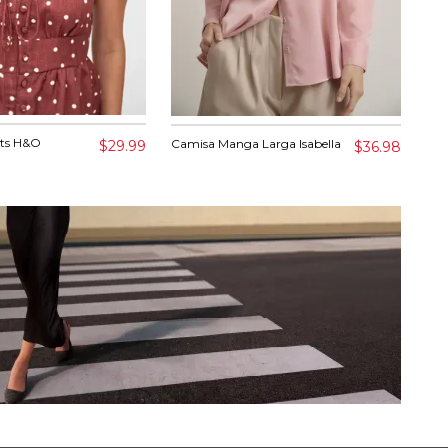
nts H&O
Blu
Camisa Manga Larga Isabella
$29.99
$36.98