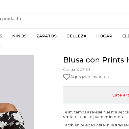
S
NIÑOS
ZAPATOS
BELLEZA
HOGAR
EL
&O
Blusa con Prints
Código: 17071613
Agregar a favoritos
Este ar
Te invitamos a revisar nuestra secc
similares que te pueden interesar.
También puedes visitar nuestras se