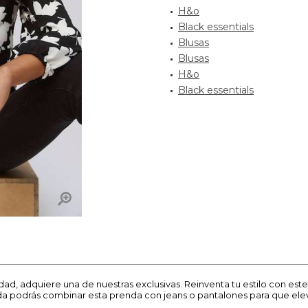
H&o
Black essentials
Blusas
Blusas
H&o
Black essentials
dad, adquiere una de nuestras exclusivas. Reinventa tu estilo con es
ada podrás combinar esta prenda con jeans o pantalones para que elev