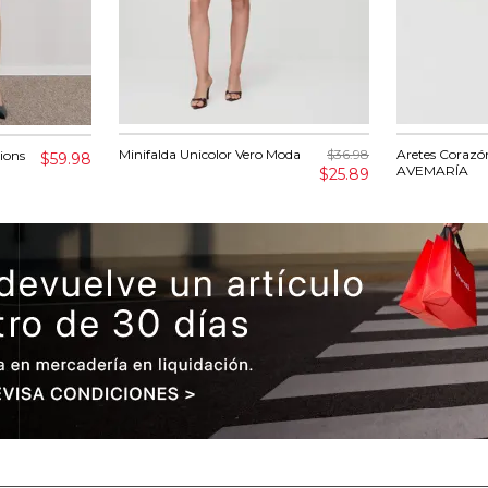
Minifalda Unicolor Vero Moda
$36.98
Aretes Coraz
ions
$59.98
AVEMARÍA
$25.89