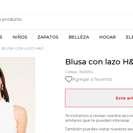
S
NIÑOS
ZAPATOS
BELLEZA
HOGAR
EL
BLUSA CON LAZO H&O
Blusa con lazo H
Código: 15635514
Agregar a favoritos
Este ar
Te invitamos a revisar nuestra secc
similares que te pueden interesar.
También puedes visitar nuestras se