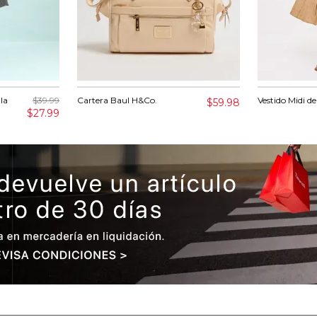
la
$39.99
Cartera Baul H&Co.
Vestido Midi d
$59.98
$27.99