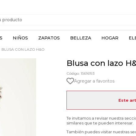
S
NIÑOS
ZAPATOS
BELLEZA
HOGAR
EL
BLUSA CON LAZO H&O
Blusa con lazo H
Código: 15616193
Agregar a favoritos
Este ar
Te invitamos a revisar nuestra secc
similares que te pueden interesar.
También puedes visitar nuestras se