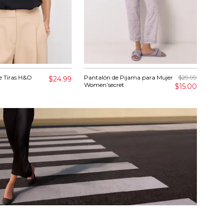
e Tiras H&O
Pantalón de Pijama para Mujer
$29.99
Ves
$24.99
Women’secret
Mo
$15.00