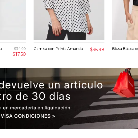
u
$34.99
Camisa con Prints Amanda
Blusa Básica d
$36.98
$17.50