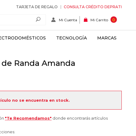
TARJETA DE REGALO
CONSULTA CRÉDITO DEPRATI
Mi Cuenta
0
Mi Carrito
ECTRODOMÉSTICOS
TECNOLOGÍA
MARCAS
la de Randa Amanda
tículo no se encuentra en stock.
ión
"Te Recomendamos"
donde encontrarás artículos
cciones: