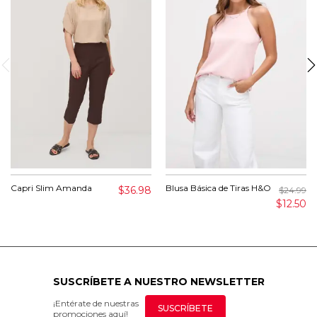
Capri Slim Amanda
Blusa Básica de Tiras H&O
$36.98
$24.99
$12.50
SUSCRÍBETE A NUESTRO NEWSLETTER
¡Entérate de nuestras
SUSCRÍBETE
promociones aquí!