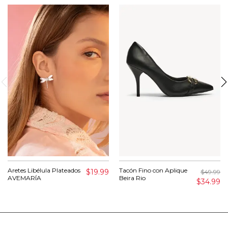
Aretes Libélula Plateados
Tacón Fino con Aplique
$19.99
$49.99
AVEMARÍA
Beira Rio
$34.99