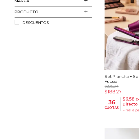
MARCA
PRODUCTO
DESCUENTOS
Set Plancha + Se
Fucsia
$235,34
$188,27
$6,58
c
36
Directo
CUOTAS
Final a p