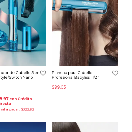
izador de Cabello 5 en
Plancha para Cabello
 Style/Switch Nano
Profesional Babyliss 1 1/2 "
$99,03
8,97
con Crédito
irecto
inal a pagar: $322,92