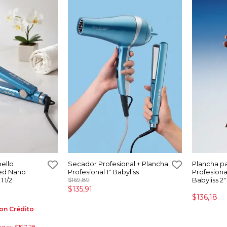
ello
Secador Profesional + Plancha
Plancha pa
ted Nano
Profesional 1" Babyliss
Profesiona
1 1/2
$169,89
Babyliss 2"
$135,91
$136,18
on Crédito
agar: $197,28