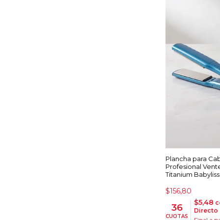
Plancha para Cab
Profesional Ven
Titanium Babyliss 
$156,80
$5,48
c
36
Directo
CUOTAS
Final a p