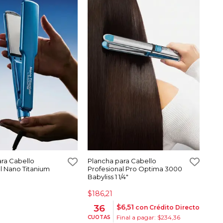
ra Cabello
Plancha para Cabello
l Nano Titanium
Profesional Pro Optima 3000
Babyliss 1 1/4"
$186,21
$6,51
36
con Crédito Directo
Final a pagar: $234,36
CUOTAS