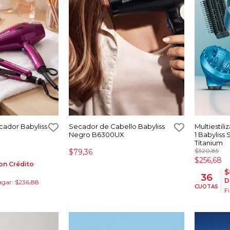
cador Babyliss
Secador de Cabello Babyliss
Multiestil
Negro B6300UX
1 Babyliss
Titanium
$320,85
$79,36
$256,68
on Crédito
$
36
D
agar: $236,88
CUOTAS
F