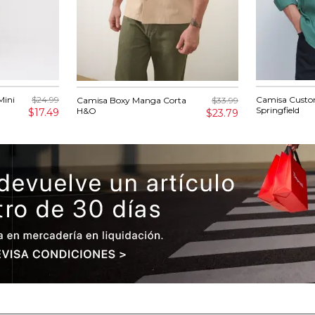
Mini
$24.99
Camisa Custo
Camisa Boxy Manga Corta
$33.99
Springfield
H&O
$17.49
$23.79