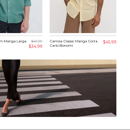
m Manga Larga
$49.99
Camisa Classic Manga Corta
Pan
$45.99
Carlo Bonomi
$34.99