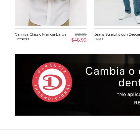
Camisa Classic Manga Larga
$69.99
Jeans Straight con Desga
Dockers
H&O
$48.99