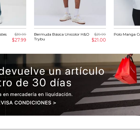
stes
$39.99
Bermuda Básica Unicolor H&O
$29.99
Polo Manga Co
Trybu
$27.99
$21.00